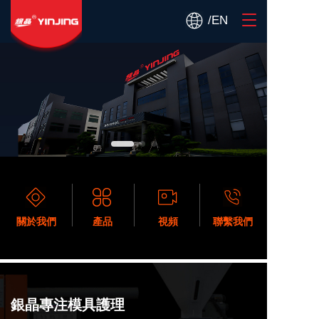
T
/EN
o
g
g
l
e
n
a
v
i
g
a
t
i
o
關於我們
產品
視頻
聯繫我們
n
銀晶專注模具護理