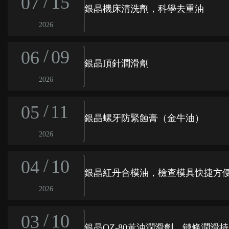
/
15
07
銀晶機床清洗劑，科學去重油
2026
/
09
06
銀晶頂針潤滑劑
2026
/
11
05
銀晶螺牙防緊蝕膏（金牛油）
2026
/
10
04
銀晶紅丹合模油，檢查模具快捷方
2026
/
10
03
銀晶OZ-80黃油潤滑劑，鏈條潤滑