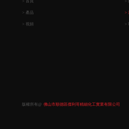
> 首頁
>
> 產品
>
> 視頻
>
版權所有@
佛山市順德區傑利哥精細化工實業有限公司