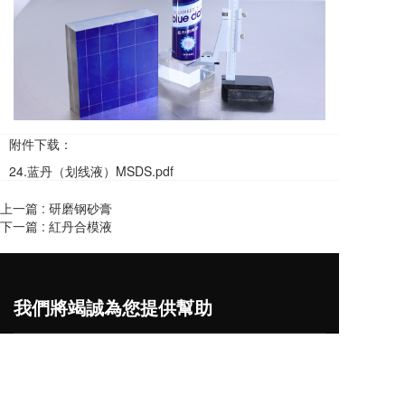
附件下载：
24.蓝丹（划线液）MSDS.pdf
上一篇 :
研磨钢砂膏
下一篇 :
紅丹合模液
我們將竭誠為您提供幫助