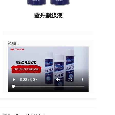
藍丹劃線液
視頻：