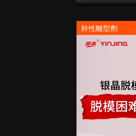
幹性離型劑