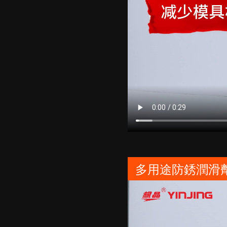
多用途防銹潤滑