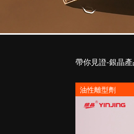
帶你見證-銀晶產
油性離型劑