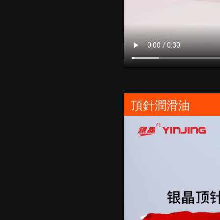
頂針潤滑油