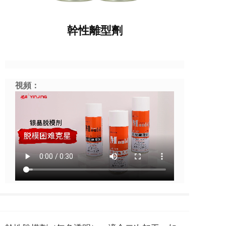
幹性離型劑
視頻：